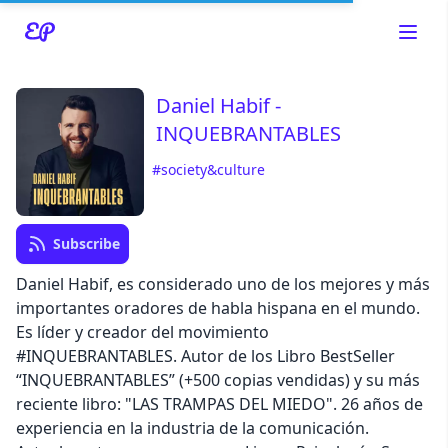
Daniel Habif -
INQUEBRANTABLES
Read about our content policies
here
#society&culture
Cancel
Save
Subscribe
Daniel Habif, es considerado uno de los mejores y más
importantes oradores de habla hispana en el mundo.
Es líder y creador del movimiento
Cancel
#INQUEBRANTABLES. Autor de los Libro BestSeller
“INQUEBRANTABLES” (+500 copias vendidas) y su más
reciente libro: "LAS TRAMPAS DEL MIEDO". 26 años de
experiencia en la industria de la comunicación.