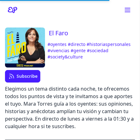
El Faro
#oyentes
#directo
#historiaspersonales
Read about our content policies
here
#vivencias
#gente
#sociedad
#society&culture
Cancel
Save
Subscribe
Elegimos un tema distinto cada noche, te ofrecemos
todos los puntos de vista y te invitamos a que aportes
el tuyo. Mara Torres guía a los oyentes: sus opiniones,
Cancel
historias y anécdotas amplían tu visión y cambian tu
perspectiva. En directo de lunes a viernes a la 01:30 y a
cualquier hora si te suscribes.