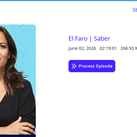
S
El Faro | Saber
June 02, 2026
02:19:01
266.93
Read about our content policies
here
Process Episode
Cancel
Save
Cancel