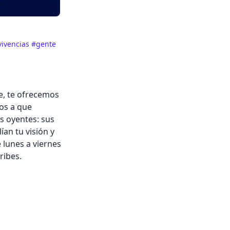
vivencias
#gente
e, te ofrecemos
mos a que
os oyentes: sus
ían tu visión y
 lunes a viernes
ribes.