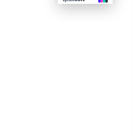
retro
cyberpunk
valentine
halloween
garden
forest
aqua
lofi