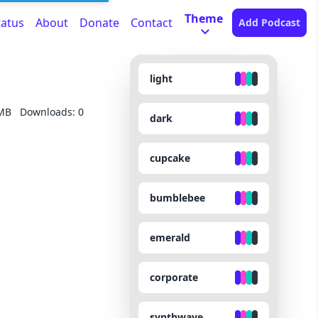
Theme
tatus
About
Donate
Contact
Add Podcast
light
 MB
Downloads: 0
dark
cupcake
bumblebee
emerald
corporate
synthwave