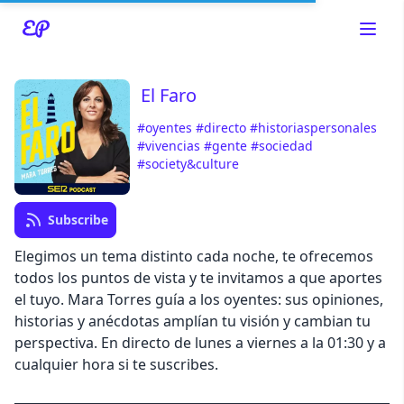
El Faro
#oyentes
#directo
#historiaspersonales
Read about our content policies
here
#vivencias
#gente
#sociedad
#society&culture
Cancel
Save
Subscribe
Elegimos un tema distinto cada noche, te ofrecemos
todos los puntos de vista y te invitamos a que aportes
el tuyo. Mara Torres guía a los oyentes: sus opiniones,
Cancel
historias y anécdotas amplían tu visión y cambian tu
perspectiva. En directo de lunes a viernes a la 01:30 y a
cualquier hora si te suscribes.