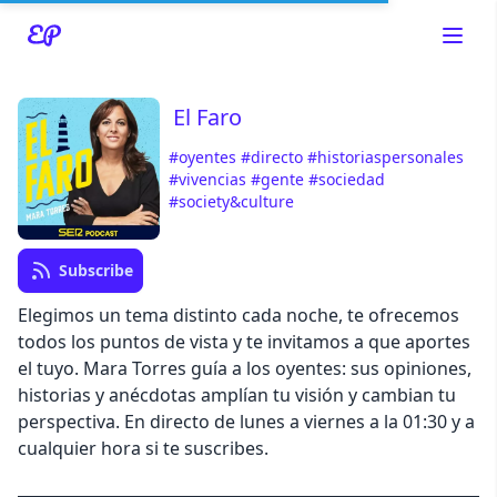
El Faro
#oyentes
#directo
#historiaspersonales
Read about our content policies
here
#vivencias
#gente
#sociedad
#society&culture
Cancel
Save
Subscribe
Elegimos un tema distinto cada noche, te ofrecemos
todos los puntos de vista y te invitamos a que aportes
el tuyo. Mara Torres guía a los oyentes: sus opiniones,
Cancel
historias y anécdotas amplían tu visión y cambian tu
perspectiva. En directo de lunes a viernes a la 01:30 y a
cualquier hora si te suscribes.