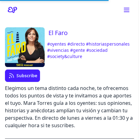
El Faro
#oyentes
#directo
#historiaspersonales
Read about our content policies
here
#vivencias
#gente
#sociedad
#society&culture
Cancel
Save
Subscribe
Elegimos un tema distinto cada noche, te ofrecemos
todos los puntos de vista y te invitamos a que aportes
el tuyo. Mara Torres guía a los oyentes: sus opiniones,
Cancel
historias y anécdotas amplían tu visión y cambian tu
perspectiva. En directo de lunes a viernes a la 01:30 y a
cualquier hora si te suscribes.