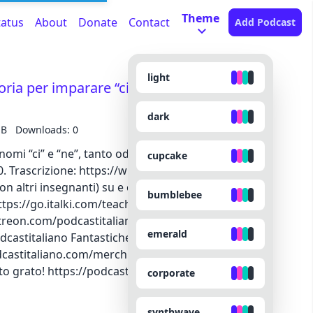
Theme
tatus
About
Donate
Contact
Add Podcast
light
toria per imparare “ci” e “ne”) – Intermedio
dark
MB
Downloads: 0
omi “ci” e “ne”, tanto odiati dagli studenti di
cupcake
1:20. Trascrizione: https://wp.me/p7UQkX-1dO Fai una
con altri insegnanti) su e ottieni gratuitamente 10 $
bumblebee
i: https://go.italki.com/teacher-davide Podcast
atreon.com/podcastitaliano Canale YouTube:
emerald
astitaliano Fantastiche magliette, tazze, borse e
podcastitaliano.com/merch Se volessi donarmi
to grato! https://podcastitaliano.com/donate
corporate
synthwave