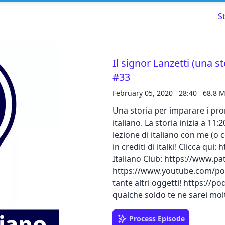
S
Il signor Lanzetti (una s
#33
Read about our content policies
here
February 05, 2020
28:40
68.8 
Una storia per imparare i pron
Cancel
Save
italiano. La storia inizia a 1
lezione di italiano con me (o 
in crediti di italki! Clicca qu
Italiano Club: https://www.p
https://www.youtube.com/podc
Cancel
tante altri oggetti! https://
qualche soldo te ne sarei mol
Process Episode