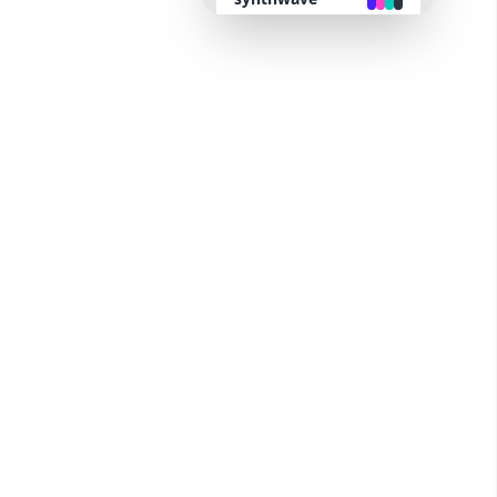
retro
cyberpunk
valentine
halloween
garden
forest
aqua
lofi