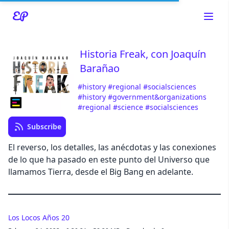
Historia Freak, con Joaquín
Barañao
Read about our content policies
here
#history
#regional
#socialsciences
#history
#government&organizations
#regional
#science
#socialsciences
Cancel
Save
Subscribe
El reverso, los detalles, las anécdotas y las conexiones
de lo que ha pasado en este punto del Universo que
llamamos Tierra, desde el Big Bang en adelante.
Cancel
Los Locos Años 20