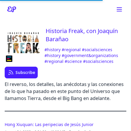
Historia Freak, con Joaquín
Barañao
Read about our content policies
here
#history
#regional
#socialsciences
#history
#government&organizations
#regional
#science
#socialsciences
Cancel
Save
Subscribe
El reverso, los detalles, las anécdotas y las conexiones
de lo que ha pasado en este punto del Universo que
llamamos Tierra, desde el Big Bang en adelante.
Cancel
Hong Xiuquan: Las peripecias de Jesús Junior