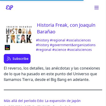
Historia Freak, con Joaquín
Barañao
Read about our content policies
here
#history
#regional
#socialsciences
#history
#government&organizations
#regional
#science
#socialsciences
Cancel
Save
Subscribe
El reverso, los detalles, las anécdotas y las conexiones
de lo que ha pasado en este punto del Universo que
llamamos Tierra, desde el Big Bang en adelante.
Cancel
Más allá del período Edo: La expansión de Japón