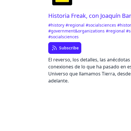
Historia Freak, con Joaquín B
#history
#regional
#socialsciences
#histo
#government&organizations
#regional
#s
#socialsciences
Subscribe
El reverso, los detalles, las anécdotas 
conexiones de lo que ha pasado en e
Universo que llamamos Tierra, desde
adelante.