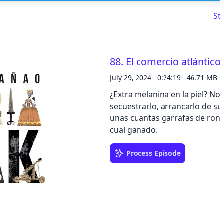
S
88. El comercio atlántic
July 29, 2024
0:24:19
46.71 MB
Read about our content policies
here
¿Extra melanina en la piel? N
secuestrarlo, arrancarlo de su
Cancel
Save
unas cuantas garrafas de ron
cual ganado.
Process Episode
Cancel