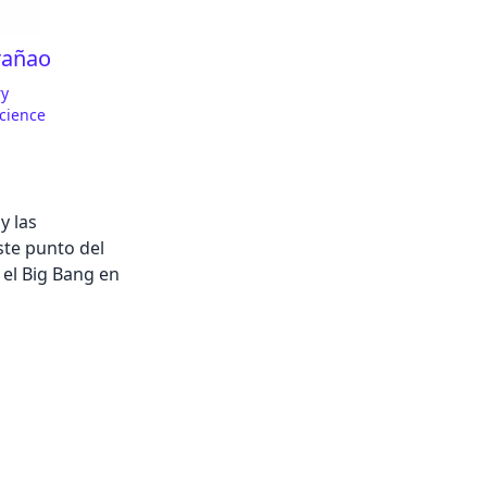
arañao
ry
cience
y las
ste punto del
 el Big Bang en