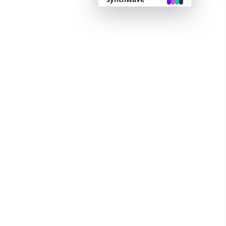
retro
cyberpunk
valentine
halloween
garden
forest
aqua
lofi