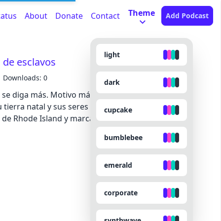
Theme
tatus
About
Donate
Contact
Add Podcast
light
o de esclavos
Downloads: 0
dark
o se diga más. Motivo más que suficiente para
 tierra natal y sus seres queridos, trocarlo por
cupcake
 de Rhode Island y marcarlo con hierros ardientes
bumblebee
emerald
corporate
synthwave