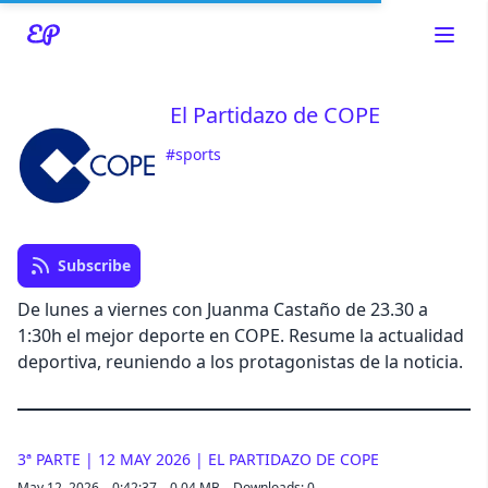
El Partidazo de COPE
#sports
Read about our content policies
here
Cancel
Save
Subscribe
De lunes a viernes con Juanma Castaño de 23.30 a
1:30h el mejor deporte en COPE. Resume la actualidad
deportiva, reuniendo a los protagonistas de la noticia.
Cancel
3ª PARTE | 12 MAY 2026 | EL PARTIDAZO DE COPE
May 12, 2026
0:42:37
0.04 MB
Downloads: 0