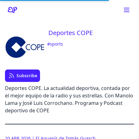
Deportes COPE
#sports
Read about our content policies
here
Cancel
Save
Subscribe
Deportes COPE. La actualidad deportiva, contada por
el mejor equipo de la radio y sus estrellas. Con Manolo
Lama y José Luis Corrochano. Programa y Podcast
Cancel
deportivo de COPE
20 ABR 2026 | El Aguanís de Tomás Guasch