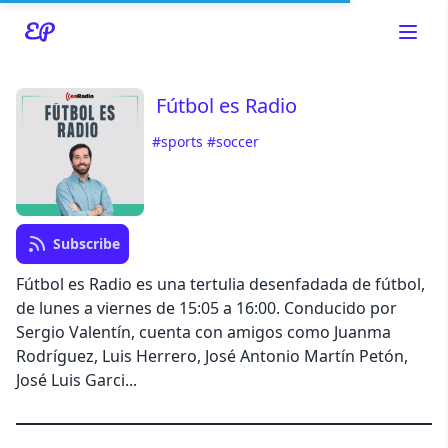
Fútbol es Radio
#sports
#soccer
Read about our content policies
here
Cancel
Save
Subscribe
Fútbol es Radio es una tertulia desenfadada de fútbol,
de lunes a viernes de 15:05 a 16:00. Conducido por
Sergio Valentín, cuenta con amigos como Juanma
Cancel
Rodríguez, Luis Herrero, José Antonio Martín Petón,
José Luis Garci...