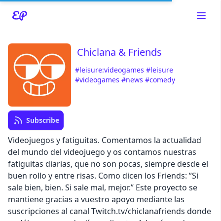
Chiclana & Friends
#leisure:videogames
#leisure
Read about our content policies
here
#videogames
#news
#comedy
Cancel
Save
Subscribe
Videojuegos y fatiguitas. Comentamos la actualidad
del mundo del videojuego y os contamos nuestras
fatiguitas diarias, que no son pocas, siempre desde el
Cancel
buen rollo y entre risas. Como dicen los Friends: ”Si
sale bien, bien. Si sale mal, mejor.” Este proyecto se
mantiene gracias a vuestro apoyo mediante las
suscripciones al canal Twitch.tv/chiclanafriends donde