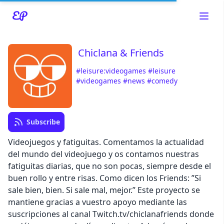
Chiclana & Friends
#leisure:videogames
#leisure
Read about our content policies
here
#videogames
#news
#comedy
Cancel
Save
Subscribe
Videojuegos y fatiguitas. Comentamos la actualidad
del mundo del videojuego y os contamos nuestras
fatiguitas diarias, que no son pocas, siempre desde el
Cancel
buen rollo y entre risas. Como dicen los Friends: ”Si
sale bien, bien. Si sale mal, mejor.” Este proyecto se
mantiene gracias a vuestro apoyo mediante las
suscripciones al canal Twitch.tv/chiclanafriends donde