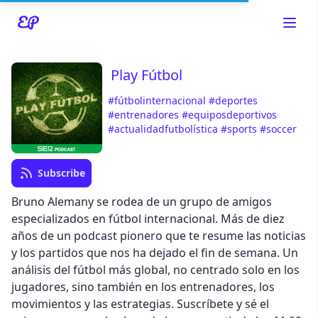
Play Fútbol
#fútbolinternacional
#deportes
Read about our content policies
here
#entrenadores
#equiposdeportivos
#actualidadfutbolística
#sports
#soccer
Cancel
Save
Subscribe
Bruno Alemany se rodea de un grupo de amigos
especializados en fútbol internacional. Más de diez
años de un podcast pionero que te resume las noticias
Cancel
y los partidos que nos ha dejado el fin de semana. Un
análisis del fútbol más global, no centrado solo en los
jugadores, sino también en los entrenadores, los
movimientos y las estrategias. Suscríbete y sé el