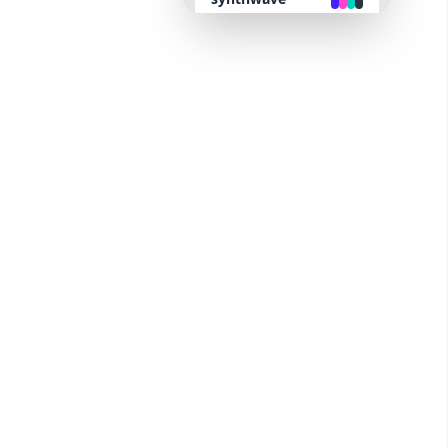
retro
cyberpunk
valentine
halloween
garden
forest
aqua
lofi