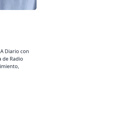
.A Diario con
a de Radio
imiento,