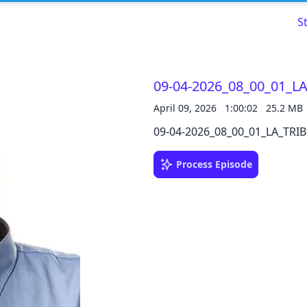
S
09-04-2026_08_00_01_L
April 09, 2026
1:00:02
25.2 MB
Read about our content policies
here
09-04-2026_08_00_01_LA_TRIB
Cancel
Save
Process Episode
Cancel