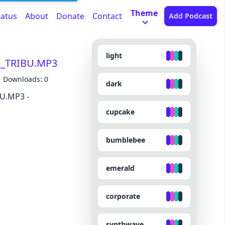
Theme
tatus
About
Donate
Contact
Add Podcast
light
A_TRIBU.MP3
Downloads: 0
dark
U.MP3 -
cupcake
bumblebee
emerald
corporate
synthwave