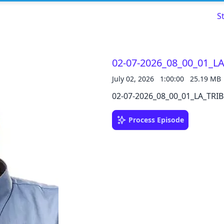
S
02-07-2026_08_00_01_L
July 02, 2026
1:00:00
25.19 MB
Read about our content policies
here
02-07-2026_08_00_01_LA_TRIB
Cancel
Save
Process Episode
Cancel