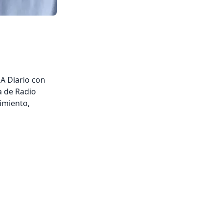
.A Diario con
a de Radio
imiento,