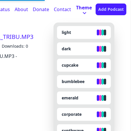
Theme
tatus
About
Donate
Contact
Add Podcast
light
A_TRIBU.MP3
Downloads: 0
dark
U.MP3 -
cupcake
bumblebee
emerald
corporate
synthwave