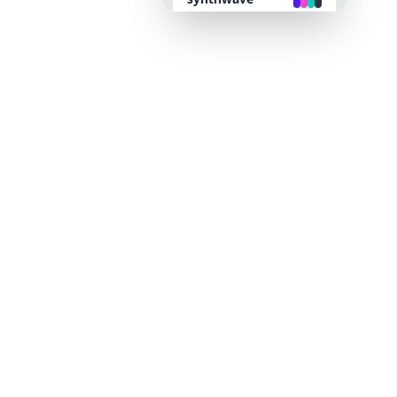
retro
cyberpunk
valentine
halloween
garden
forest
aqua
lofi