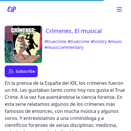
Crímenes. El musical
#truecrime
#truecrime
#history
#music
#musiccommentary
Read about our content policies
here
Cancel
Save
Subscribe
En la prensa de la España del XIX, los crímenes fueron
un hit. Les gustaban tanto como hoy nos gusta el True
Crime. A la vez fue asentándose la ciencia forense. En
esta serie relatamos algunos de los crímenes más
Cancel
famosos de entonces, con mucha música y algunos
coros. Y entrevistamos a una criminóloga y a
científicos forenses de varias disciplinas: medicina,