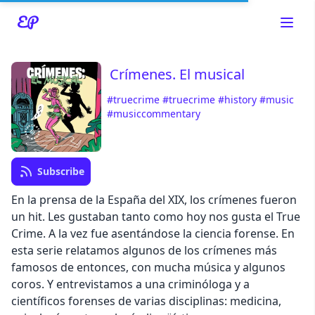
Crímenes. El musical
#truecrime
#truecrime
#history
#music
#musiccommentary
Read about our content policies
here
Subscribe
Cancel
Save
En la prensa de la España del XIX, los crímenes fueron
un hit. Les gustaban tanto como hoy nos gusta el True
Crime. A la vez fue asentándose la ciencia forense. En
esta serie relatamos algunos de los crímenes más
Cancel
famosos de entonces, con mucha música y algunos
coros. Y entrevistamos a una criminóloga y a
científicos forenses de varias disciplinas: medicina,