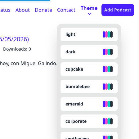
Theme
tatus
About
Donate
Contact
Add Podcast
light
5/05/2026)
Downloads: 0
dark
 hoy, con Miguel Galindo.
cupcake
bumblebee
emerald
corporate
synthwave