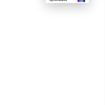
retro
cyberpunk
valentine
halloween
garden
forest
aqua
lofi