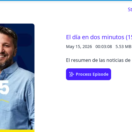
S
El día en dos minutos (1
May 15, 2026
00:03:08
5.53 MB
Read about our content policies
here
El resumen de las noticias de
Cancel
Save
Process Episode
Cancel