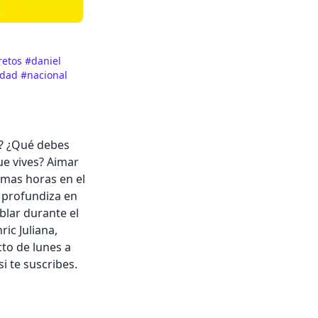
retos
#daniel
idad
#nacional
a? ¿Qué debes
ue vives? Aimar
timas horas en el
 profundiza en
blar durante el
ic Juliana,
to de lunes a
si te suscribes.