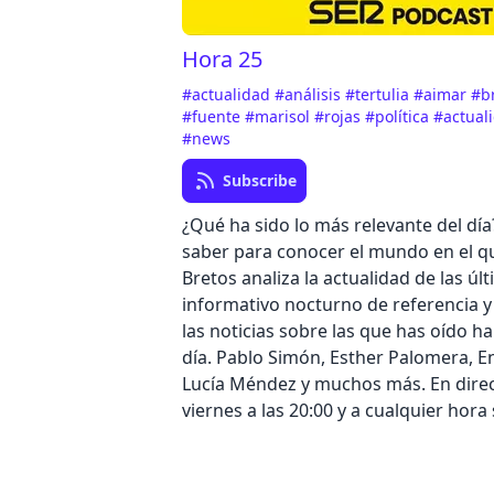
Hora 25
#actualidad
#análisis
#tertulia
#aimar
#b
#fuente
#marisol
#rojas
#política
#actual
#news
Subscribe
¿Qué ha sido lo más relevante del dí
saber para conocer el mundo en el q
Bretos analiza la actualidad de las úl
informativo nocturno de referencia y
las noticias sobre las que has oído ha
día. Pablo Simón, Esther Palomera, Enr
Lucía Méndez y muchos más. En direc
viernes a las 20:00 y a cualquier hora 