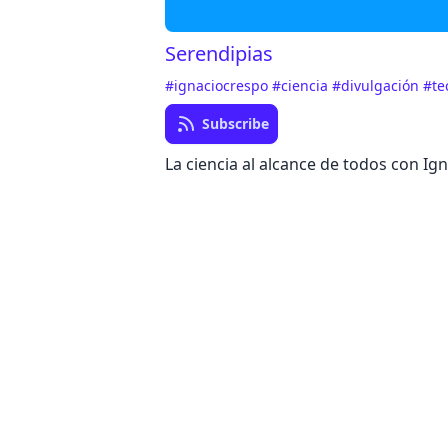
Serendipias
#ignaciocrespo
#ciencia
#divulgación
#te
Subscribe
La ciencia al alcance de todos con Ig