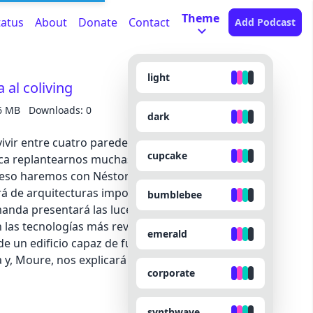
Theme
tatus
About
Donate
Contact
Add Podcast
light
 al coliving
6 MB
Downloads: 0
dark
ir entre cuatro paredes, pero no siempre ha sido
cupcake
nifica replantearnos muchas cosas sobre nuestras
y eso haremos con Néstor Marqués, Niko Barrena y
á de arquitecturas imposibles con las
bumblebee
nda presentará las luces y las sombras del
as tecnologías más revolucionarias de la historia.
emerald
 de un edificio capaz de fundir coches y de bases
a y, Moure, nos explicará cómo construir una casa
corporate
synthwave