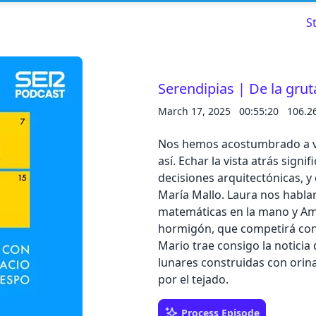
S
Serendipias | De la gruta
March 17, 2025
00:55:20
106.2
Read about our content policies
here
Nos hemos acostumbrado a viv
Cancel
Save
así. Echar la vista atrás sig
decisiones arquitectónicas, 
María Mallo. Laura nos hablar
matemáticas en la mano y Ama
hormigón, que competirá con l
Mario trae consigo la noticia
Cancel
lunares construidas con orin
por el tejado.
Process Episode