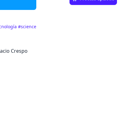
cnología
#science
nacio Crespo