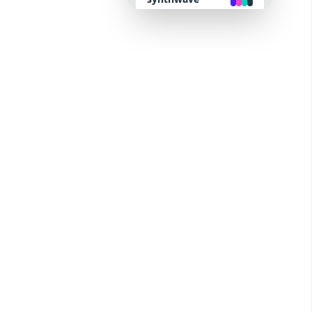
retro
cyberpunk
valentine
halloween
garden
forest
aqua
lofi