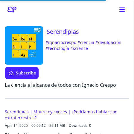
Serendipias
#ignaciocrespo
#ciencia
#divulgación
Read about our content policies
here
#tecnología
#science
Cancel
Save
Subscribe
La ciencia al alcance de todos con Ignacio Crespo
Cancel
Serendipias | Moure oye voces | ¿Podríamos hablar con
extraterrestres?
April 14, 2025
00:09:12
22.11 MB
Downloads: 0