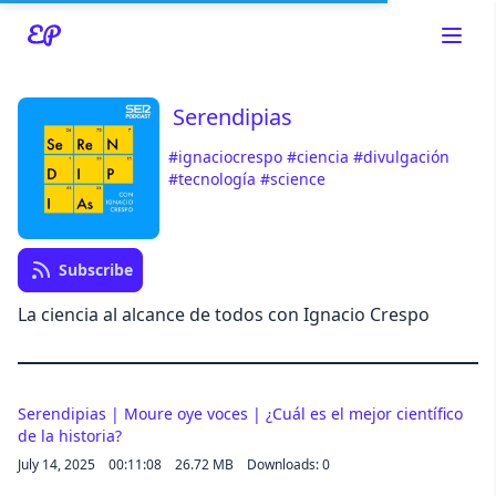
Serendipias
#ignaciocrespo
#ciencia
#divulgación
Read about our content policies
here
#tecnología
#science
Cancel
Save
Subscribe
La ciencia al alcance de todos con Ignacio Crespo
Cancel
Serendipias | Moure oye voces | ¿Cuál es el mejor científico
de la historia?
July 14, 2025
00:11:08
26.72 MB
Downloads: 0