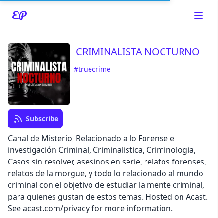
CRIMINALISTA NOCTURNO
#truecrime
Read about our content policies
here
Cancel
Save
Subscribe
Canal de Misterio, Relacionado a lo Forense e
investigación Criminal, Criminalistica, Criminologia,
Casos sin resolver, asesinos en serie, relatos forenses,
Cancel
relatos de la morgue, y todo lo relacionado al mundo
criminal con el objetivo de estudiar la mente criminal,
para quienes gustan de estos temas. Hosted on Acast.
See acast.com/privacy for more information.