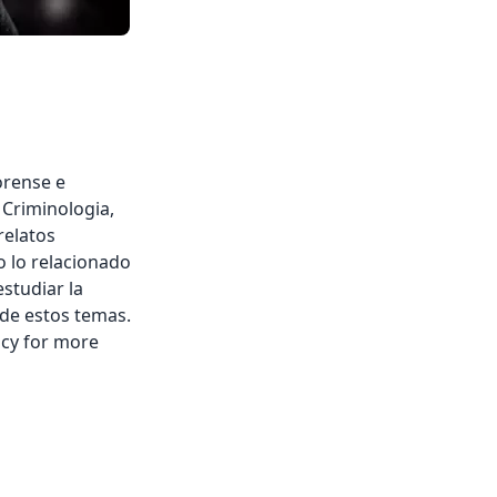
orense e
, Criminologia,
relatos
o lo relacionado
estudiar la
 de estos temas.
acy for more