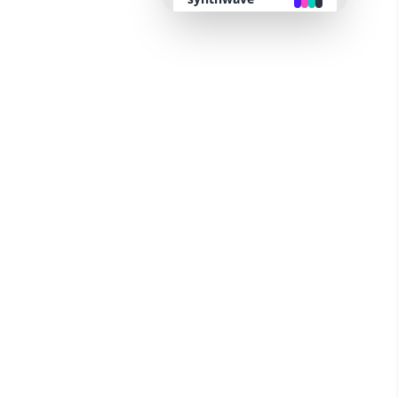
retro
cyberpunk
valentine
halloween
garden
forest
aqua
lofi