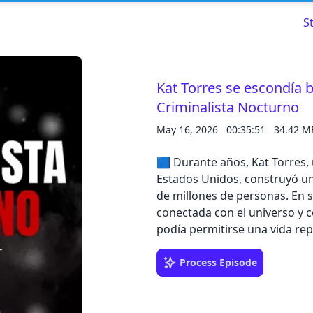
S
Kat Torres se escondía b
Criminalista Nocturno
Read about our content policies
here
May 16, 2026
00:35:51
34.42 M
Cancel
Save
🟦 Durante años, Kat Torres, 
Estados Unidos, construyó un
de millones de personas. En
conectada con el universo y co
podía permitirse una vida repl
Cancel
Process Episode