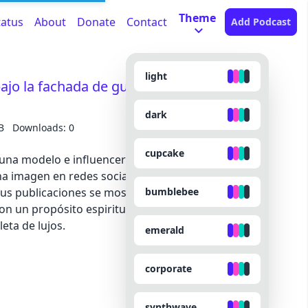
Theme
tatus
About
Donate
Contact
Add Podcast
light
ajo la fachada de gurú espiritual |
dark
B
Downloads: 0
cupcake
una modelo e influencer brasileña que residía en
a imagen en redes sociales que llamó la atención
bumblebee
 sus publicaciones se mostraba como una mujer
n un propósito espiritual, pero que, a la vez,
eta de lujos.
emerald
corporate
synthwave