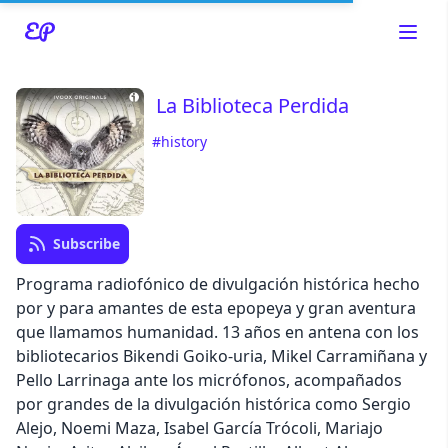
La Biblioteca Perdida
#history
Read about our content policies
here
Cancel
Save
Subscribe
Programa radiofónico de divulgación histórica hecho
por y para amantes de esta epopeya y gran aventura
que llamamos humanidad. 13 años en antena con los
bibliotecarios Bikendi Goiko-uria, Mikel Carramiñana y
Cancel
Pello Larrinaga ante los micrófonos, acompañados
por grandes de la divulgación histórica como Sergio
Alejo, Noemi Maza, Isabel García Trócoli, Mariajo