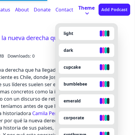
Theme
tatus
About
Donate
Contact
Add Podcast
light
é la nueva derecha quiere reinterpretar la
dark
MB
Downloads: 0
cupcake
va derecha que ha llegado al poder en varios
eciente es Chile, donde José Antonio Kast acaba de
bumblebee
e sus líderes suelen ser elegidos porque proponen
mas concretos como la inseguridad o la inflación,
o con un discurso de retorno a un supuesto
emerald
teníamos antes de que las cosas se torcieran. En
a historiadora
Camila Perochena
y el politólogo
corporate
r por qué la nueva derecha de la región comparte
a historia de sus países, desde la colonización
synthwave