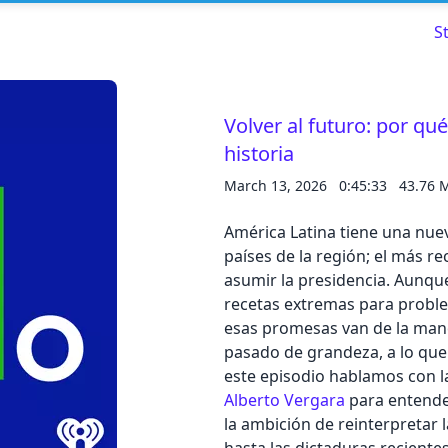
S
Volver al futuro: por qu
historia
Read about our content policies
here
March 13, 2026
0:45:33
43.76 
Cancel
Save
América Latina tiene una nue
países de la región; el más r
asumir la presidencia. Aunqu
recetas extremas para proble
esas promesas van de la man
Cancel
pasado de grandeza, a lo que 
este episodio hablamos con l
Alberto Vergara
para entende
la ambición de reinterpretar l