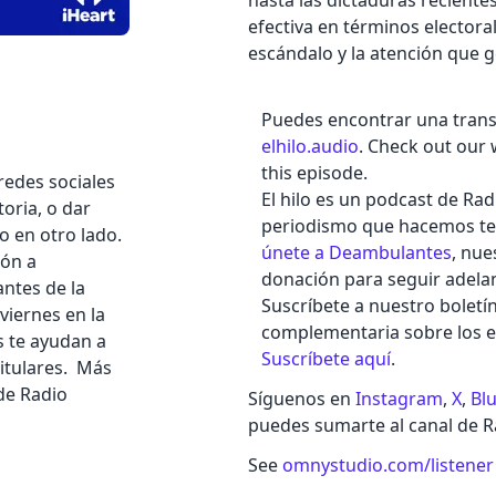
hasta las dictaduras reciente
efectiva en términos electora
escándalo y la atención que 
Puedes encontrar una transc
elhilo.audio
. Check out our 
this episode.
redes sociales
El hilo es un podcast de Ra
oria, o dar
periodismo que hacemos te 
o en otro lado.
únete a Deambulantes
, nu
ión a
donación para seguir adela
antes de la
Suscríbete a nuestro boletí
viernes en la
complementaria sobre los epi
s te ayudan a
Suscríbete aquí
.
titulares. Más
 de Radio
Síguenos en
Instagram
,
X
,
Bl
puedes sumarte al canal de 
See
omnystudio.com/listener