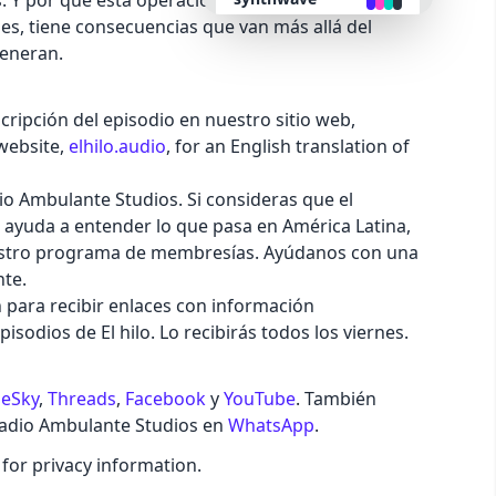
s. Y por qué esta operación, que ha sido muy
les, tiene consecuencias que van más allá del
generan.
retro
ripción del episodio en nuestro sitio web,
cyberpunk
website,
elhilo.audio
, for an English translation of
valentine
dio Ambulante Studios. Si consideras que el
ayuda a entender lo que pasa en América Latina,
halloween
estro programa de membresías. Ayúdanos con una
nte.
n para recibir enlaces con información
garden
sodios de El hilo. Lo recibirás todos los viernes.
forest
ueSky
,
Threads
,
Facebook
y
YouTube
. También
Radio Ambulante Studios en
WhatsApp
.
aqua
for privacy information.
lofi