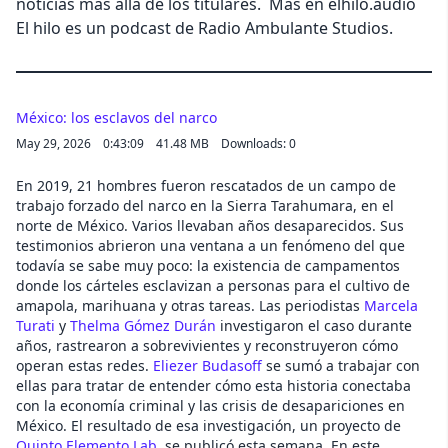
noticias más allá de los titulares. Más en elhilo.audio
El hilo es un podcast de Radio Ambulante Studios.
México: los esclavos del narco
May 29, 2026
0:43:09
41.48 MB
Downloads: 0
En 2019, 21 hombres fueron rescatados de un campo de
trabajo forzado del narco en la Sierra Tarahumara, en el
norte de México. Varios llevaban años desaparecidos. Sus
testimonios abrieron una ventana a un fenómeno del que
todavía se sabe muy poco: la existencia de campamentos
donde los cárteles esclavizan a personas para el cultivo de
amapola, marihuana y otras tareas. Las periodistas
Marcela
Turati
y
Thelma Gómez Durán
investigaron el caso durante
años, rastrearon a sobrevivientes y reconstruyeron cómo
operan estas redes.
Eliezer Budasoff
se sumó a trabajar con
ellas para tratar de entender cómo esta historia conectaba
con la economía criminal y las crisis de desapariciones en
México. El resultado de esa investigación, un proyecto de
Quinto Elemento Lab
, se publicó esta semana. En este