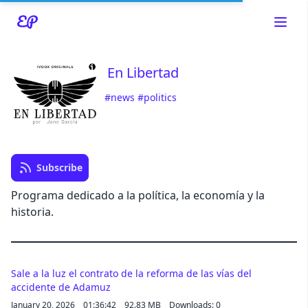
En Libertad
#news
#politics
Read about our content policies
here
Cancel
Save
Subscribe
Programa dedicado a la política, la economía y la
historia.
Cancel
Sale a la luz el contrato de la reforma de las vías del
accidente de Adamuz
January 20, 2026
01:36:42
92.83 MB
Downloads: 0