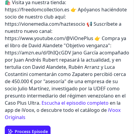
🛍️ Visita ya nuestra tienda:
https://freedomcollection.es 👉 Apóyanos haciéndote
socio de nuestro club aquí:
https://vionemedia.com/haztesocio 📢 Suscríbete a
nuestro nuevo canal:
https://www.youtube.com/@ViOnePlus 👉 Compra ya
el libro de David Alandete "Objetivo venganza":
https://amzn.eu/d/0hIQcGDV Jano García acompañado
por Juan Andrés Rubert repasará la actualidad, y en
tertulia con David Alandete, Rubén Arranz y Luca
Costantini comentarán como Zapatero percibió cerca
de 450.000 € por "asesoría" de una empresa de su
socio Julio Martínez, investigado por la UDEF como
presunto intermediario del régimen venezolano en el
Caso Plus Ultra.
Escucha el episodio completo
en la
app de iVoox, o descubre todo el catálogo de
iVoox
Originals
Process Episode