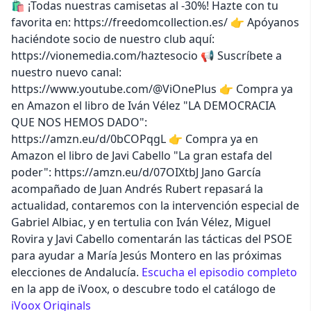
🛍️ ¡Todas nuestras camisetas al -30%! Hazte con tu
favorita en: https://freedomcollection.es/ 👉 Apóyanos
haciéndote socio de nuestro club aquí:
https://vionemedia.com/haztesocio 📢 Suscríbete a
nuestro nuevo canal:
https://www.youtube.com/@ViOnePlus 👉 Compra ya
en Amazon el libro de Iván Vélez "LA DEMOCRACIA
QUE NOS HEMOS DADO":
https://amzn.eu/d/0bCOPqgL 👉 Compra ya en
Amazon el libro de Javi Cabello "La gran estafa del
poder": https://amzn.eu/d/07OIXtbJ Jano García
acompañado de Juan Andrés Rubert repasará la
actualidad, contaremos con la intervención especial de
Gabriel Albiac, y en tertulia con Iván Vélez, Miguel
Rovira y Javi Cabello comentarán las tácticas del PSOE
para ayudar a María Jesús Montero en las próximas
elecciones de Andalucía.
Escucha el episodio completo
en la app de iVoox, o descubre todo el catálogo de
iVoox Originals