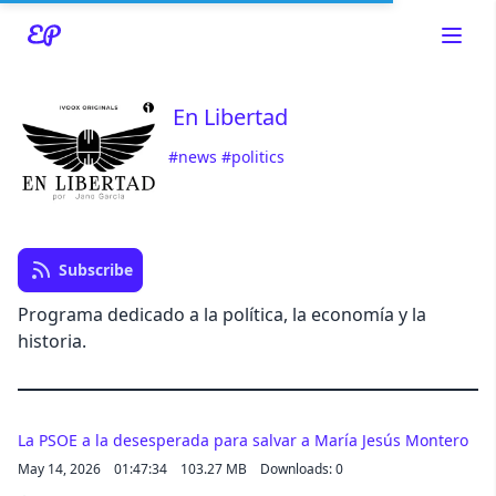
En Libertad
#news
#politics
Read about our content policies
here
Cancel
Save
Subscribe
Programa dedicado a la política, la economía y la
historia.
Cancel
La PSOE a la desesperada para salvar a María Jesús Montero
May 14, 2026
01:47:34
103.27 MB
Downloads: 0