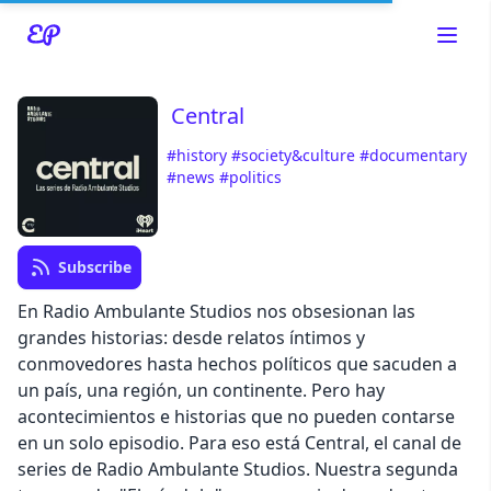
Central
#history
#society&culture
#documentary
#news
#politics
Read about our content policies
here
Subscribe
Cancel
Save
En Radio Ambulante Studios nos obsesionan las
grandes historias: desde relatos íntimos y
conmovedores hasta hechos políticos que sacuden a
un país, una región, un continente. Pero hay
acontecimientos e historias que no pueden contarse
Cancel
en un solo episodio. Para eso está Central, el canal de
series de Radio Ambulante Studios. Nuestra segunda