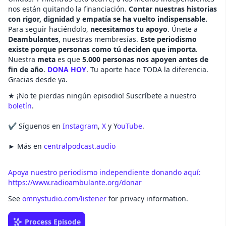
nos están quitando la financiación.
Contar nuestras historias
con rigor, dignidad y empatía se ha vuelto indispensable.
Para seguir haciéndolo,
necesitamos tu apoyo
. Únete a
Deambulantes
, nuestras membresías.
Este periodismo
existe porque personas como tú deciden que importa
.
Nuestra
meta
es que
5.000 personas nos apoyen antes de
fin de año
.
DONA HOY
. Tu aporte hace TODA la diferencia.
Gracias desde ya.
★ ¡No te pierdas ningún episodio! Suscríbete a nuestro
boletín
.
✔ Síguenos en
Instagram
,
X
y Y
ouTube
.
► Más en
centralpodcast.audio
Apoya nuestro periodismo independiente donando aquí:
https://www.radioambulante.org/donar
See
omnystudio.com/listener
for privacy information.
Process Episode