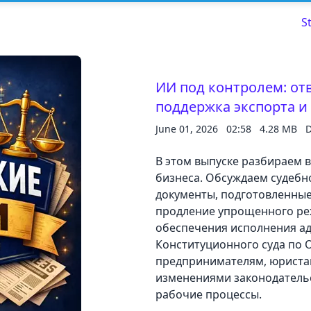
S
ИИ под контролем: от
поддержка экспорта и
Read about our content policies
here
June 01, 2026
02:58
4.28 MB
D
Cancel
Save
В этом выпуске разбираем 
бизнеса. Обсуждаем судебн
документы, подготовленные
продление упрощенного ре
обеспечения исполнения а
Cancel
Конституционного суда по 
предпринимателям, юристам
изменениями законодатель
рабочие процессы.