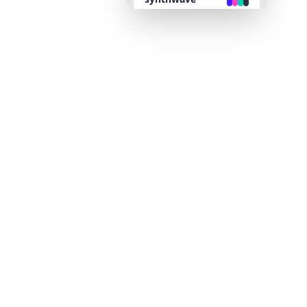
retro
cyberpunk
valentine
halloween
garden
forest
aqua
lofi