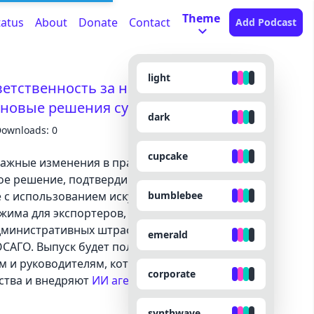
Theme
tatus
About
Donate
Contact
Add Podcast
light
ветственность за нейросети,
 новые решения судов
dark
ownloads: 0
cupcake
важные изменения в праве и регулировании
ое решение, подтвердившее ответственность за
bumblebee
 с использованием искусственного интеллекта,
жима для экспортеров, новые механизмы
дминистративных штрафов и позицию
emerald
ОСАГО. Выпуск будет полезен
 и руководителям, которые следят за
corporate
ства и внедряют
ИИ агенты для бизнеса
в
synthwave