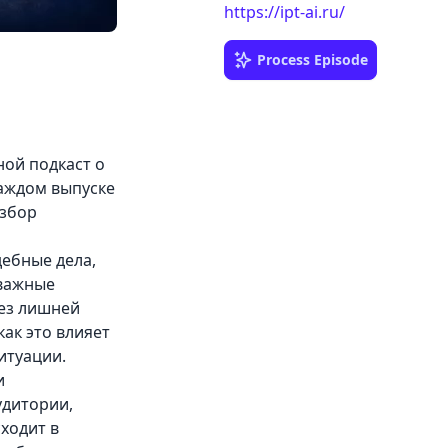
https://ipt-ai.ru/
Process Episode
ной подкаст о
каждом выпуске
азбор
дебные дела,
 важные
без лишней
как это влияет
итуации.
и
удитории,
ходит в