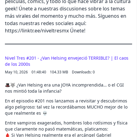
películas, cómics, y todo lo que hace vibrar a la cultura
geek! Únete a nuestras discusiones sobre los temas
más virales del momento y mucho más. Síguenos en
todas nuestras redes sociales aquí:
https://linktr.ee/niveltresmx Únete!
Nivel Tres #201 - ¿Van Helsing envejeció TERRIBLE? | El caos
de los 2000s
May 10, 2026
01:48:40
104.33 MB
Downloads: 0
🎩🐺 ¿Van Helsing era una JOYA incomprendida… o el CGI
nos mintió toda la infancia?
En el episodio #201 nos lanzamos a revisitar y descubrimos
algo peligroso: tal vez la recordábamos MUCHO mejor de lo
que realmente es 💀
Entre vampiros exagerados, hombres lobo rotísimos y física
que claramente no pasó matemáticas, platicamos:
🩸 Si Van Helsing realmente era el arcángel Gabriel