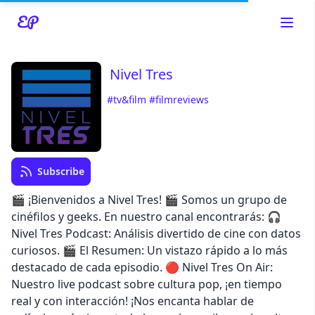
Nivel Tres
#tv&film
#filmreviews
Read about our content policies
here
Cancel
Save
Subscribe
🎬 ¡Bienvenidos a Nivel Tres! 🎬 Somos un grupo de
cinéfilos y geeks. En nuestro canal encontrarás: 🎧
Nivel Tres Podcast: Análisis divertido de cine con datos
Cancel
curiosos. 🎬 El Resumen: Un vistazo rápido a lo más
destacado de cada episodio. 🔴 Nivel Tres On Air:
Nuestro live podcast sobre cultura pop, ¡en tiempo
real y con interacción! ¡Nos encanta hablar de