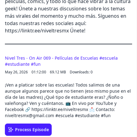
películas, cómics, y todo lo que hace vibrar a la cultura
geek! Únete a nuestras discusiones sobre los temas
más virales del momento y mucho más. Síguenos en
todas nuestras redes sociales aquí:
https://linktr.ee/niveltresmx Únete!
Nivel Tres - On Air 069 - Películas de Escuelas #escuela
#estudiante #fun
May 26, 2026
01:12:00
69.12 MB
Downloads: 0
¡Ven a platicar sobre las escuelas! Todos salimos de una
aunque algunos parece que no tienen (eso mismo puse en el
día de las madres) ¿Qué tipo de estudiante eras? ¿Ñoño o
valeñonga? Ven y cuéntanos. 📺 En vivo por YouTube y
Facebook 🔗 https://linktr.ee/niveltresmx 📩 Contacto:
niveltresmx@gmail.com #escuela #estudiante #fun
Process Episode