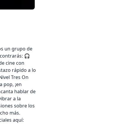
os un grupo de
ncontrarás: 🎧
 de cine con
tazo rápido a lo
Nivel Tres On
a pop, ¡en
ncanta hablar de
ibrar a la
siones sobre los
ucho más.
iales aquí: