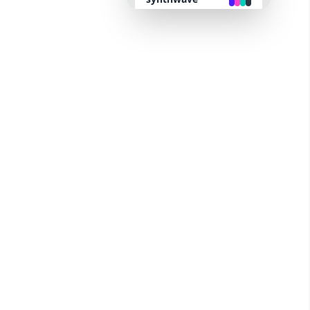
retro
cyberpunk
valentine
halloween
garden
forest
aqua
lofi