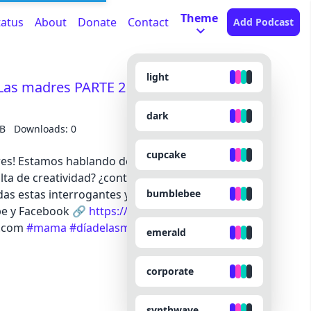
Theme
tatus
About
Donate
Contact
Add Podcast
light
 - Las madres PARTE 2 #mama
dark
MB
Downloads: 0
cupcake
res! Estamos hablando de las madres de familia en
falta de creatividad? ¿contenido reciclado? Ven a
bumblebee
das estas interrogantes y recuerda... nos saludas a
ube y Facebook 🔗
https://linktr.ee/niveltresmx
📩
l.com
#mama
#díadelasmadres
#may
emerald
corporate
synthwave