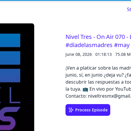
S
Nivel Tres - On Air 070
#díadelasmadres #may
Read about our content policies
here
June 08, 2026
01:18:13
75.08 
Cancel
Save
¡Ven a platicar sobre las mad
junio, sí, en junio ¿deja vu? ¿
descubrir las respuestas a to
la tuya. 📺 En vivo por YouT
Contacto: niveltresmx@gmai
Cancel
Process Episode