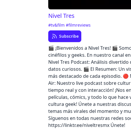
Nivel Tres
#tv&film
#filmreviews
Subscribe
🎬 ¡Bienvenidos a Nivel Tres! 🎬 Som
cinéfilos y geeks. En nuestro canal e
Nivel Tres Podcast: Análisis divertido
datos curiosos. 🎬 El Resumen: Un vis
más destacado de cada episodio. 🔴 
Air: Nuestro live podcast sobre cultur
tiempo real y con interacción! ¡Nos e
películas, cómics, y todo lo que hace v
cultura geek! Únete a nuestras discu
temas más virales del momento y m
Síguenos en todas nuestras redes soc
https://linktr.ee/niveltresmx Únete!