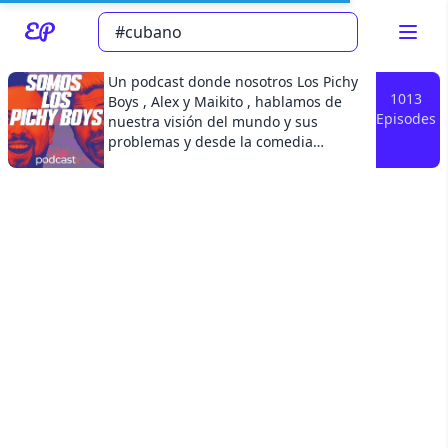
Un podcast donde nosotros Los Pichy
1013
Boys , Alex y Maikito , hablamos de
Episodes
nuestra visión del mundo y sus
problemas y desde la comedia
Read about our content policies
here
tratamos de encontrarle soluciones , si
es que las tienen. Entrevistas
divertidas a los artistas y
Cancel
Save
personalidades de nuestra cultura
latina. Descarga nuestro podcast hoy
mismo y Subscribete .