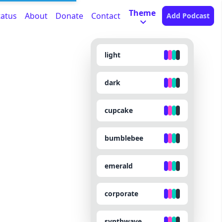
Theme
tatus
About
Donate
Contact
Add Podcast
light
dark
cupcake
bumblebee
emerald
corporate
synthwave