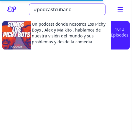
Un podcast donde nosotros Los Pichy
1013
Boys , Alex y Maikito , hablamos de
Episodes
nuestra visión del mundo y sus
problemas y desde la comedia
Read about our content policies
here
tratamos de encontrarle soluciones , si
es que las tienen. Entrevistas
divertidas a los artistas y
Cancel
Save
personalidades de nuestra cultura
latina. Descarga nuestro podcast hoy
mismo y Subscribete .