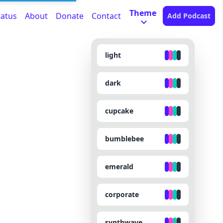
Theme
tatus
About
Donate
Contact
Add Podcast
light
dark
cupcake
bumblebee
emerald
corporate
synthwave