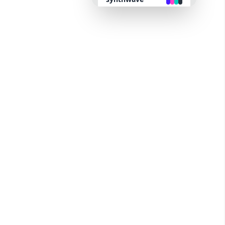
retro
cyberpunk
valentine
halloween
garden
forest
aqua
lofi