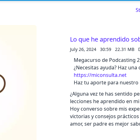
S
Lo que he aprendido so
July 26, 2024
30:59
22.31 MB
Read about our content policies
here
Megacurso de Podcasting 2
¿Necesitas ayuda? Haz una c
Cancel
Save
https://miconsulta.net
Haz tu aporte para nuestro
¿Alguna vez te has sentido p
lecciones he aprendido en mi 
Hoy converso sobre mis expe
Cancel
victorias y consejos práctico
amor, ser padre es mejor sabo