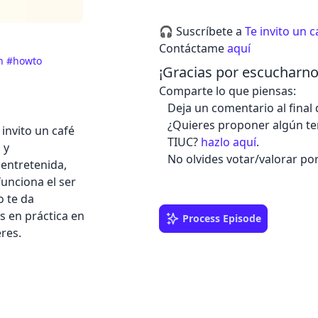
🎧 Suscríbete a
Te invito un c
Contáctame
aquí
on
#howto
¡Gracias por escucharno
Comparte lo que piensas:
Deja un comentario al final 
¿Quieres proponer algún t
invito un café
TIUC?
hazlo aquí
.
 y
No olvides votar/valorar por
entretenida,
funciona el ser
o te da
s en práctica en
Process Episode
res.