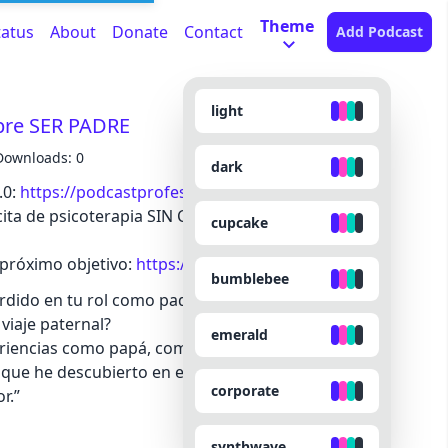
Theme
tatus
About
Donate
Contact
Add Podcast
light
bre SER PADRE
Downloads: 0
dark
.0:
https://podcastprofesional.com/megacurso
ita de psicoterapia SIN COSTO en:
cupcake
 próximo objetivo:
https://sasuke.network
bumblebee
erdido en tu rol como padre? ¿Quieres saber qué
viaje paternal?
emerald
riencias como papá, compartiendo errores,
s que he descubierto en el camino. “Con café y
corporate
r.”
synthwave