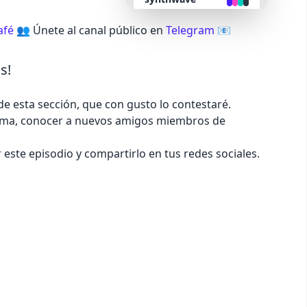
afé
👥 Únete al canal público en
Telegram
📧
retro
s!
cyberpunk
de esta sección, que con gusto lo contestaré.
valentine
ema, conocer a nuevos amigos miembros de
halloween
 este episodio y compartirlo en tus redes sociales.
garden
forest
aqua
lofi