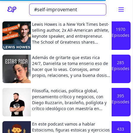
Lewis Howes is a New York Times best-
1970
selling author, 2x All-American athlete,
Episodes
keynote speaker, and entrepreneur.
The School of Greatness shares
inspiring interviews from the most
successful people on the planet—
Además de gritarte que estas rica
Read about our content policies
here
world-renowned leaders in business,
285
24/7, Danielita se toma enserio eso de
entertainment, sports, science, health,
Episodes
hacer que lo veas. Consejos, amor
and literature—to inspire YOU to
propio, relaciones, y una buena dosis
unlock your inner greatness and live
Cancel
Save
de BLOQUÉALO en modo rockstar. Te lo
your best life.
digo en modo "bbita date cuenta"
Filosofía, noticias, política global,
mientras termino la carrera de
395
pensamiento crítico y negocios, con
psicología. Estas rica mi vida, y llegó el
Episodes
Diego Ruzzarin, brasileño, políglota y
momento de verlo. Sígueme en
crítico ideológico con maestría en
Instagram mi amorcito, para contenido
Diseño de Experiencias y consultor en
de la vida de Danielita
todos los continentes.IG:
@danisayanSigue al Podcast en
En este podcast vamos a hablar
@diegoruzzarinFB:
Instagram para reflexiones de los
433
Estoicismo, figuras estoicas y ejercicios
@diegoruzzarinWeb: