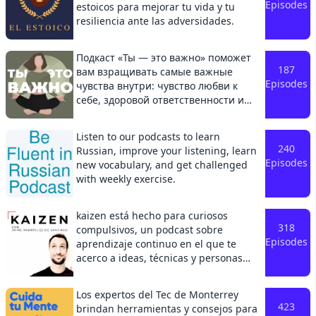
episodios, sneak peaks y mucho más!
Episodes
estoicos para mejorar tu vida y tu
https://diegoruzzarin.com/ See
@estasricapodcast See
resiliencia ante las adversidades.
acast.com/privacy for privacy and opt-
acast.com/privacy for privacy and opt-
out information.
out information.
Подкаст «Ты — это важно» поможет
187
вам взращивать самые важные
Episodes
чувства внутри: чувство любви к
себе, здоровой ответственности и
бережного отношения.А также
разобраться в психологических
Listen to our podcasts to learn
процессах, чтобы плыть по жизни
240
Russian, improve your listening, learn
легко, ловя попутный ветер. Ведь
Episodes
new vocabulary, and get challenged
каждый из вас — самый важный
with weekly exercise.
человек в своей жизни. А с гостями
подкаста мы будем показывать их
пути в психотерапии, для того, чтобы
kaizen está hecho para curiosos
снять стигму с этого вопроса и
318
compulsivos, un podcast sobre
сделать заботу о ментальном
Episodes
aprendizaje continuo en el que te
здоровье нормой. Ведущая —
acerco a ideas, técnicas y personas
Мицкевич Елена, практикующий
fascinantes que nos permiten
психолог и автор блога @elens_wayПо
entender el mundo cada día un poco
Los expertos del Tec de Monterrey
вопросам рекламы и
mejor.
423
brindan herramientas y consejos para
сотрудничества: