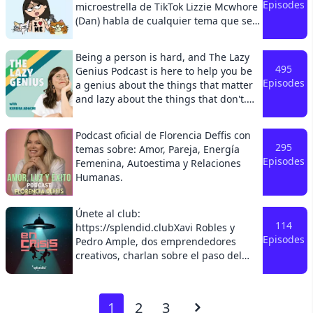
Episodes
microestrella de TikTok Lizzie Mcwhore
http://instagram.com/thefrenchinstinct/
(Dan) habla de cualquier tema que se
Check my website for more info about
le pase por la cabeza desde consejos
my free resources or to get in touch
de amor a anécdotas de su vida.
with me http://thefrenchinstinct.com/ I
Being a person is hard, and The Lazy
También contesta preguntas! Su novio
hold a Master‘s Degree in second
495
Genius Podcast is here to help you be
dice que es un buen podcast.
language acquisition, with emphasis
Episodes
a genius about the things that matter
on French teaching, and another one
and lazy about the things that don't.
in Spanish.
From laundry to cooking chicken to
making new friends, Kendra is here to
Podcast oficial de Florencia Deffis con
welcome you into an easier way.
295
temas sobre: Amor, Pareja, Energía
Episodes
Femenina, Autoestima y Relaciones
Humanas.
Únete al club:
114
https://splendid.clubXavi Robles y
Episodes
Pedro Ample, dos emprendedores
creativos, charlan sobre el paso del
tiempo y de la pereza que da
reinventarse. Cada semana
reflexionamos sobre los temas que se
Next
1
2
3
cruzan en nuestro día a día y