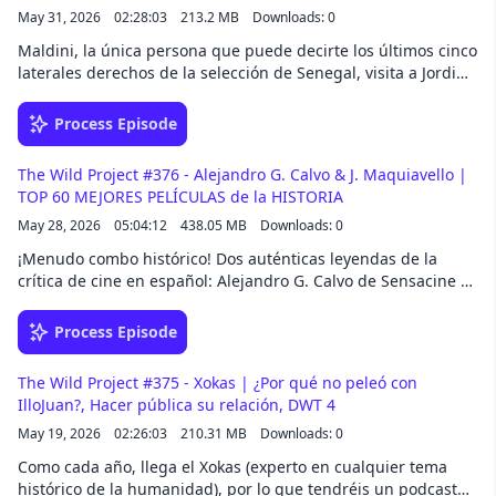
May 31, 2026
02:28:03
213.2 MB
Downloads: 0
Maldini, la única persona que puede decirte los últimos cinco
laterales derechos de la selección de Senegal, visita a Jordi
Wild para un Especial brutal sobre el Mundial de fútbol de
este año. No te pierdas el mejor análisis que podrás
Process Episode
encontrar en internet sobre ello. Chao chao chao chao...
The Wild Project #376 - Alejandro G. Calvo & J. Maquiavello |
TOP 60 MEJORES PELÍCULAS de la HISTORIA
May 28, 2026
05:04:12
438.05 MB
Downloads: 0
¡Menudo combo histórico! Dos auténticas leyendas de la
crítica de cine en español: Alejandro G. Calvo de Sensacine y
Jordi Maquiavello visitan The Wild Project para elegir las
mejores películas de todos los tiempos, en el ranking
Process Episode
definitivo que nadie podrá tocar jamás. ¡No os lo perdáis!
The Wild Project #375 - Xokas | ¿Por qué no peleó con
IlloJuan?, Hacer pública su relación, DWT 4
May 19, 2026
02:26:03
210.31 MB
Downloads: 0
Como cada año, llega el Xokas (experto en cualquier tema
histórico de la humanidad), por lo que tendréis un podcast