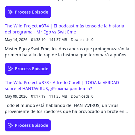
en el que todos los tema quedarán resueltos y zanjados. No
os lo perdáis.
Process Episode
The Wild Project #374 | El podcast más tenso de la historia
del programa - Mr Ego vs Swit Eme
May 14, 2026
01:38:10
141.37 MB
Downloads: 0
Mister Ego y Swit Eme, los dos raperos que protagonizarán la
primera batalla de rap de la historia que terminará a puños
de verdad, visitan a Jordi Wild para vivir uno de los face off
más tensos que se han visto jamás en el programa. Mister
Process Episode
Ego ha soltado auténticas barbaridades sobre la vida
personal de Swit Eme, y ahora tendrá que mirarle a la cara y
The Wild Project #373 - Alfredo Corell | TODA la VERDAD
afrontar las consecuencias de sus palabras. No te pierdas
sobre el HANTAVIRUS, ¿Próxima pandemia?
este podcast especial, cargado de tensión, provocación y
May 09, 2026
01:17:19
111.35 MB
Downloads: 0
mala leche, en el que dos personalidades explosivas se
enfrentarán antes de resolver sus cuentas pendientes dentro
Todo el mundo está hablando del HANTAVIRUS, un virus
del octágono.
proveniente de los roedores que ha provocado un brote en
un barco de lujo que se dirige a Europa. El miedo se ha
disparado y muchos ya se preguntan si estamos ante el inicio
Process Episode
de una nueva pandemia. Por eso, Jordi Wild trae a Alfredo