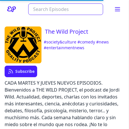
The Wild Project
#society&culture
#comedy
#news
#entertainmentnews
Subscribe
CADA MARTES Y JUEVES NUEVOS EPISODIOS.
Read about our content policies
here
Bienvenidos a THE WILD PROJECT, el podcast de Jordi
Wild. Actualidad, deportes, charlas con los invitados
más interesantes, ciencia, anécdotas y curiosidades,
Cancel
Save
debates, filosofía, psicología, misterio, terror... y
muchísimo más. Cada semana hablando claro y sin
miedo sobre el mundo que nos rodea. ¡No te lo