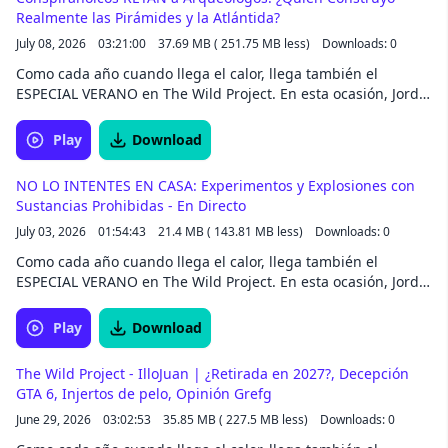
las noticias más allá de los titulares. Más en
Realmente las Pirámides y la Atlántida?
elhilo.audio El hilo es un podcast de Radio
July 08, 2026
03:21:00
37.69 MB ( 251.75 MB less)
Downloads: 0
Ambulante Estudios. Hosted on Acast. See
Como cada año cuando llega el calor, llega también el
acast.com/privacy for more information.
ESPECIAL VERANO en The Wild Project. En esta ocasión, Jordi
Wild pone toda la carne en el asador y prepara un directo
que va a ser histórico:- IlloJuan como invitado-
Play
Download
ReaccionaExplota trayendo experimentos químicos
loquísimos- Debate entre arqueólogos y expertos en ovnis
NO LO INTENTES EN CASA: Experimentos y Explosiones con
sobre extraterrestres, pirámides y civilizaciones perdidas-
Sustancias Prohibidas - En Directo
Reto hipnosis: Jordi Wild dará 100.000€ a un hipnotista si
July 03, 2026
01:54:43
21.4 MB ( 143.81 MB less)
Downloads: 0
consigue hipnotizarlo- Tertulia, risas, cocktails... y mucho
más.
Como cada año cuando llega el calor, llega también el
ESPECIAL VERANO en The Wild Project. En esta ocasión, Jordi
Wild pone toda la carne en el asador y prepara un directo
que va a ser histórico:- IlloJuan como invitado-
Play
Download
@reaccionaexplota trayendo experimentos químicos
loquísimos- Debate entre arqueólogos y expertos en ovnis
The Wild Project - IlloJuan | ¿Retirada en 2027?, Decepción
sobre extraterrestres, pirámides y civilizaciones perdidas-
GTA 6, Injertos de pelo, Opinión Grefg
Reto hipnosis: Jordi Wild dará 100.000€ a un hipnotista si
June 29, 2026
03:02:53
35.85 MB ( 227.5 MB less)
Downloads: 0
consigue hipnotizarlo- Tertulia, risas, cocktails... y mucho
más.