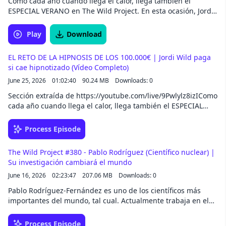
Como cada año cuando llega el calor, llega también el
ESPECIAL VERANO en The Wild Project. En esta ocasión, Jordi
Wild pone toda la carne en el asador y prepara un directo
que va a ser histórico:- IlloJuan como invitado-
Play
Download
ReaccionaExplota trayendo experimentos químicos
loquísimos- Debate entre arqueólogos y expertos en ovnis
EL RETO DE LA HIPNOSIS DE LOS 100.000€ | Jordi Wild paga
sobre extraterrestres, pirámides y civilizaciones perdidas-
si cae hipnotizado (Vídeo Completo)
Reto hipnosis: Jordi Wild dará 100.000€ a un hipnotista si
June 25, 2026
01:02:40
90.24 MB
Downloads: 0
consigue hipnotizarlo- Tertulia, risas, cocktails... y mucho
más.
Sección extraída de https://youtube.com/live/9Pwlylz8izIComo
cada año cuando llega el calor, llega también el ESPECIAL
VERANO en The Wild Project. En esta ocasión, Jordi Wild pone
toda la carne en el asador y prepara un directo que va a ser
Process Episode
histórico:- IlloJuan como invitado- ReaccionaExplota trayendo
experimentos químicos loquísimos- Debate entre
The Wild Project #380 - Pablo Rodríguez (Científico nuclear) |
arqueólogos y expertos en ovnis sobre extraterrestres,
Su investigación cambiará el mundo
pirámides y civilizaciones perdidas- Reto hipnosis: Jordi Wild
June 16, 2026
02:23:47
207.06 MB
Downloads: 0
dará 100.000€ a un hipnotista si consigue hipnotizarlo-
Tertulia, risas, cocktails... y mucho más.
Pablo Rodríguez-Fernández es uno de los científicos más
importantes del mundo, tal cual. Actualmente trabaja en el
MIT, donde lidera una investigación sobre una tecnología
que puede cambiarlo absolutamente todo: la fusión nuclear.
Process Episode