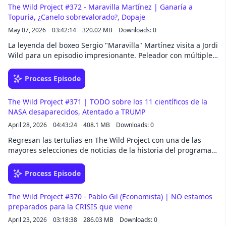
Corell, catedrático de Inmunología y uno de los mayores
The Wild Project #372 - Maravilla Martínez | Ganaría a
expertos en divulgación científica de España, para explicar
Topuria, ¿Canelo sobrevalorado?, Dopaje
qué está ocurriendo de verdad, qué riesgos reales existen y
May 07, 2026
03:42:14
320.02 MB
Downloads: 0
hasta qué punto debemos preocuparnos.Un podcast
fundamental para entender el caso sin bulos. ¿Estamos ante
La leyenda del boxeo Sergio "Maravilla" Martínez visita a Jordi
una amenaza seria o se está exagerando todo? No te lo
Wild para un episodio impresionante. Peleador con múltiples
pierdas.
campeonatos del mundo, años en los que fue el mejor
boxeador del planeta, innumerables peleas míticas, y uno de
Process Episode
los mejores KOs de la historia. Contará como salió de las
chabolas en un barrio peligroso de Argentina, donde le
The Wild Project #371 | TODO sobre los 11 científicos de la
pegaban a menudo, hasta vivir en Los Angeles como una
NASA desaparecidos, Atentado a TRUMP
estrella; la soledad del campeón; el dinero que ha ganado...
April 28, 2026
04:43:24
408.1 MB
Downloads: 0
No te pierdas un podcast brutal.
Regresan las tertulias en The Wild Project con una de las
mayores selecciones de noticias de la historia del programa.
En este podcast: se presentan los peleadores de DWT 4, en el
que promete ser el mejor evento de hostias de la historia; el
Process Episode
atentado contra Donald Trump que casi logra su objetivo; 11
científicos relacionados con la NASA y los ovnis desaparecen
The Wild Project #370 - Pablo Gil (Economista) | NO estamos
o mueren en extrañas circunstancias; Shia LaBeouf,
preparados para la CRISIS que viene
totalmente fuera de control; atentado en Teotihuacán, donde
April 23, 2026
03:18:38
286.03 MB
Downloads: 0
un hombre mata a una turista y luego se quita la vida; varios