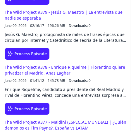
Dicho fácil: crear nuestros propios “soles” en la Tierra, para
conseguir una energía limpia, gratis y casi ilimitada. No te
The Wild Project #379 - Jesús G. Maestro | La entrevista que
pierdas este podcast, porque hablamos de una de las
nadie se esperaba
grandes revoluciones científicas de nuestra era y de un salto
June 09, 2026
02:16:17
196.26 MB
Downloads: 0
que podría transformar para siempre el futuro de la
humanidad.
Jesús G. Maestro, protagonista de miles de frases épicas que
circulan por internet y Catedrático de Teoría de la Literatura,
visita The Wild Project para un podcast que no entraba en las
quinielas de esta temporada. Jesús y Jordi Wild hablarán del
Process Episode
Quijote y Cervantes (¡Por supuesto!), pero también de la
felicidad y su gran mentira, de por qué el mundo anglosajón
The Wild Project #378 - Enrique Riquelme | Florentino quiere
es peor que el hispánico y está simplificando el mundo, de su
privatizar el Madrid, Anas Laghari
personaje y de la realidad... y mucho más. ¡No os lo perdáis!
June 02, 2026
01:41:12
145.73 MB
Downloads: 0
Enrique Riquelme, candidato a presidente del Real Madrid y
rival de Florentino Pérez, concede una entrevista sorpresa a
Jordi Wild para un podcast de radical actualidad. Enrique
hablará claro de la privatización del club por parte de
Process Episode
Florentino, el poder en la sombra Anas Laghari, las presiones
que ha tenido para no presentarse, su propuesta con los
The Wild Project #377 - Maldini (ESPECIAL MUNDIAL) | ¿Quién
socios... y mucho más. ¡No te lo pierdas!
demonios es Tim Payne?, España vs LATAM