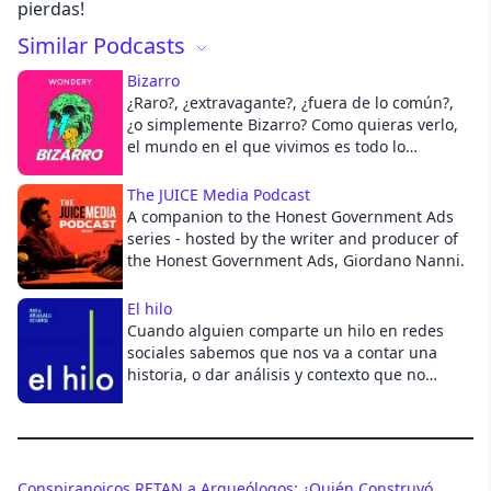
pierdas!
Similar Podcasts
Cancel
Bizarro
¿Raro?, ¿extravagante?, ¿fuera de lo común?,
¿o simplemente Bizarro? Como quieras verlo,
el mundo en el que vivimos es todo lo
anterior. El podcast Bizarro es precisamente
eso: los eventos que, por más extraños que
The JUICE Media Podcast
nos parezcan, suceden y son noticia. Cada
A companion to the Honest Government Ads
semana Roberto Mtz y Diego Ruzzarin
series - hosted by the writer and producer of
exploran lo más viral del internet y - desde su
the Honest Government Ads, Giordano Nanni.
singular (y mamadora)- apreciación, dan una
vuelta por el mundo de lo que, con todas sus
El hilo
letras, es simplemente Bizarro.
Cuando alguien comparte un hilo en redes
sociales sabemos que nos va a contar una
historia, o dar análisis y contexto que no
hemos visto en otro lado. Este podcast es todo
eso: una invitación a profundizar las historias
más importantes de la semana en América
Latina. Todos los viernes en la mañana Eliezer
Budasoff y Silvia Viñas te ayudan a entender
Conspiranoicos RETAN a Arqueólogos: ¿Quién Construyó