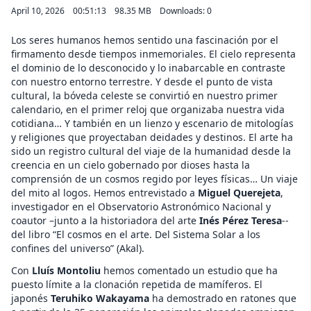
April 10, 2026
00:51:13
98.35 MB
Downloads: 0
Los seres humanos hemos sentido una fascinación por el
firmamento desde tiempos inmemoriales. El cielo representa
el dominio de lo desconocido y lo inabarcable en contraste
con nuestro entorno terrestre. Y desde el punto de vista
cultural, la bóveda celeste se convirtió en nuestro primer
calendario, en el primer reloj que organizaba nuestra vida
cotidiana… Y también en un lienzo y escenario de mitologías
y religiones que proyectaban deidades y destinos. El arte ha
sido un registro cultural del viaje de la humanidad desde la
creencia en un cielo gobernado por dioses hasta la
comprensión de un cosmos regido por leyes físicas… Un viaje
del mito al logos. Hemos entrevistado a
Miguel Querejeta
,
investigador en el Observatorio Astronómico Nacional y
coautor –junto a la historiadora del arte
Inés Pérez Teresa
--
del libro “El cosmos en el arte. Del Sistema Solar a los
confines del universo” (Akal).
Con
Lluís Montoliu
hemos comentado un estudio que ha
puesto límite a la clonación repetida de mamíferos. El
japonés
Teruhiko Wakayama
ha demostrado en ratones que