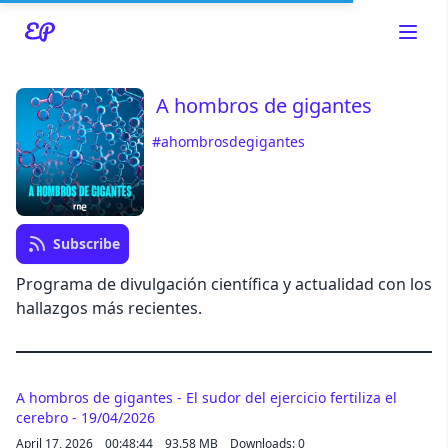
A hombros de gigantes
#ahombrosdegigantes
Read about our content policies
here
Cancel
Save
Subscribe
Programa de divulgación científica y actualidad con los
hallazgos más recientes.
Cancel
A hombros de gigantes - El sudor del ejercicio fertiliza el
cerebro - 19/04/2026
April 17, 2026
00:48:44
93.58 MB
Downloads: 0