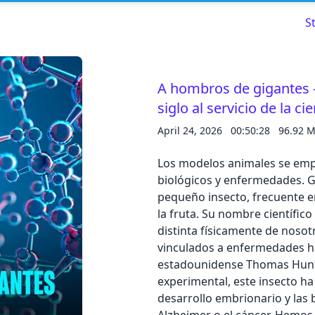
S
A hombros de gigantes -
siglo al servicio de la ci
Read about our content policies
here
April 24, 2026
00:50:28
96.92 
Cancel
Save
Los modelos animales se empl
biológicos y enfermedades. G
pequeño insecto, frecuente e
la fruta. Su nombre científic
distinta físicamente de noso
Cancel
vinculados a enfermedades h
estadounidense Thomas Hunt
experimental, este insecto ha 
desarrollo embrionario y la