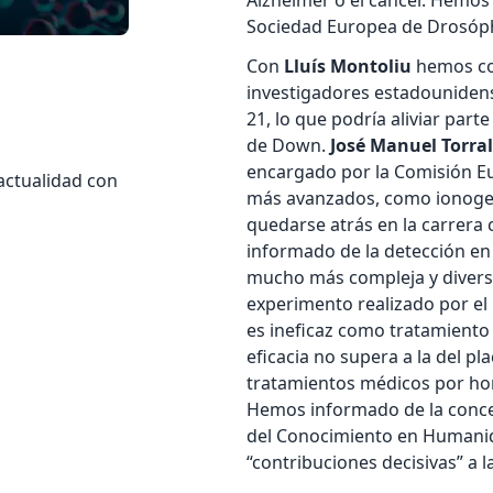
Alzheimer o el cáncer. Hemos
Sociedad Europea de Drosóph
Con
Lluís Montoliu
hemos co
investigadores estadounidens
21, lo que podría aliviar par
de Down.
José Manuel Torra
encargado por la Comisión Eur
 actualidad con
más avanzados, como ionogeles
quedarse atrás en la carrera
informado de la detección en
mucho más compleja y divers
experimento realizado por el r
es ineficaz como tratamiento
eficacia no supera a la del pl
tratamientos médicos por ho
Hemos informado de la conce
del Conocimiento en Humani
“contribuciones decisivas” a la 