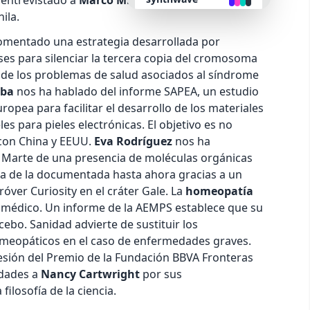
 entrevistado a
Marco Milán
, presidente de la
ila.
retro
mentado una estrategia desarrollada por
es para silenciar la tercera copia del cromosoma
te de los problemas de salud asociados al síndrome
cyberpunk
lba
nos ha hablado del informe SAPEA, un estudio
opea para facilitar el desarrollo de los materiales
valentine
 para pieles electrónicas. El objetivo es no
 con China y EEUU.
Eva Rodríguez
nos ha
halloween
 Marte de una presencia de moléculas orgánicas
a de la documentada hasta ahora gracias a un
óver Curiosity en el cráter Gale. La
homeopatía
garden
 médico. Un informe de la AEMPS establece que su
acebo. Sanidad advierte de sustituir los
forest
meopáticos en el caso de enfermedades graves.
sión del Premio de la Fundación BBVA Fronteras
aqua
dades a
Nancy Cartwright
por sus
filosofía de la ciencia.
lofi