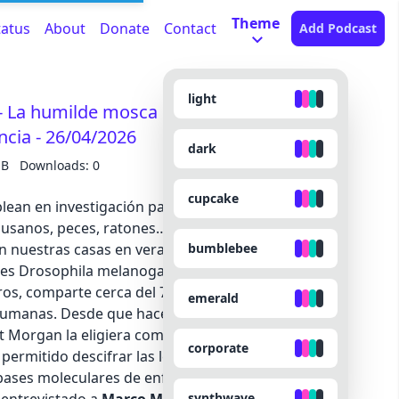
Theme
tatus
About
Donate
Contact
Add Podcast
light
 La humilde mosca de la fruta, más de un
encia - 26/04/2026
dark
MB
Downloads: 0
cupcake
ean en investigación para replicar procesos
usanos, peces, ratones… Pero la estrella es un
bumblebee
n nuestras casas en verano: la humilde mosca de
o es Drosophila melanogaster y a pesar de ser tan
tros, comparte cerca del 75% de los genes
emerald
umanas. Desde que hace más de un siglo el
 Morgan la eligiera como organismo
corporate
permitido descifrar las leyes de la herencia, el
s bases moleculares de enfermedades como el
synthwave