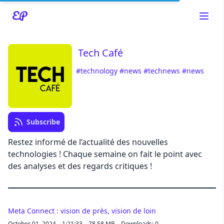
Tech Café
#technology
#news
#technews
#news
Read about our content policies
here
Subscribe
Restez informé de l’actualité des nouvelles
Cancel
Save
technologies ! Chaque semaine on fait le point avec
des analyses et des regards critiques !
Cancel
Meta Connect : vision de près, vision de loin
October 01, 2024
1:21:33
78.58 MB
Downloads: 0