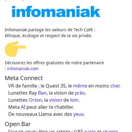
Infomaniak partage les valeurs de Tech Café :
éthique, écologie et respect de la vie privée.
Découvrez les offres gratuites de notre partenaire
:
infomaniak.com
Meta Connect
VR de famille : le Quest 3S, le
même
en moins
cher
.
Lunettes Ray
Ban
, la vision de
près
.
Lunettes
Orion
, la
vision
de
loin
.
Meta
AI
peut aller te rhabiller.
De nouveaux Llama avec des
yeux
.
Open Bar
J’aurais voulu être un artiste : GPT
parle
et
chante
.