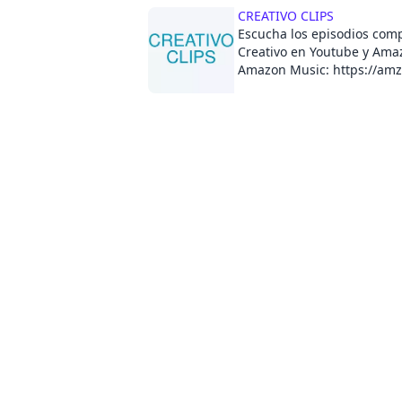
Exploder de Hrishikesh Hi
CREATIVO CLIPS
por Martina Castro y distr
Escucha los episodios comp
de Radiotopia de PRX. Encu
Creativo en Youtube y Ama
episodios y más info sobre 
Amazon Music: https://amz
cancionexploder.com.
YouTube: https://youtube.