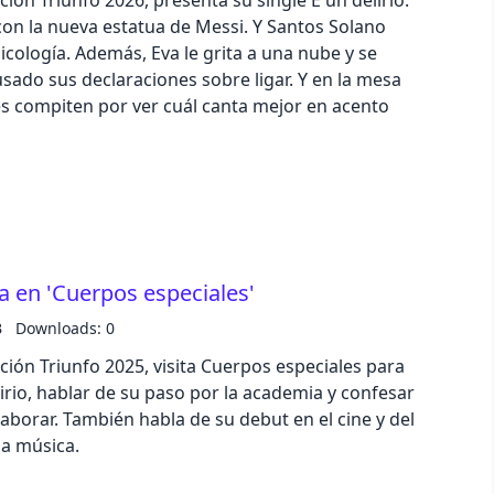
ión Triunfo 2026, presenta su single E un delirio.
con la nueva estatua de Messi. Y Santos Solano
icología. Además, Eva le grita a una nube y se
sado sus declaraciones sobre ligar. Y en la mesa
es compiten por ver cuál canta mejor en acento
ra en 'Cuerpos especiales'
B
Downloads: 0
ión Triunfo 2025, visita Cuerpos especiales para
irio, hablar de su paso por la academia y confesar
laborar. También habla de su debut en el cine y del
la música.