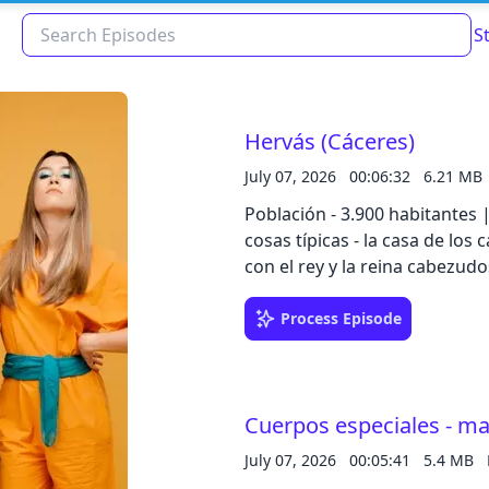
S
Hervás (Cáceres)
July 07, 2026
00:06:32
6.21 MB
Población - 3.900 habitantes 
cosas típicas - la casa de los 
con el rey y la reina cabezudo
Process Episode
Read about our content policies
here
Cuerpos especiales - mar
Cancel
Save
July 07, 2026
00:05:41
5.4 MB