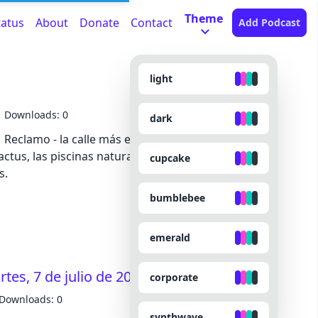
Theme
tatus
About
Donate
Contact
Add Podcast
light
Downloads: 0
dark
| Reclamo - la calle más estrecha de España | Otras
cactus, las piscinas naturales y las fiestas en agosto
cupcake
s.
bumblebee
emerald
tes, 7 de julio de 2026
corporate
Downloads: 0
synthwave