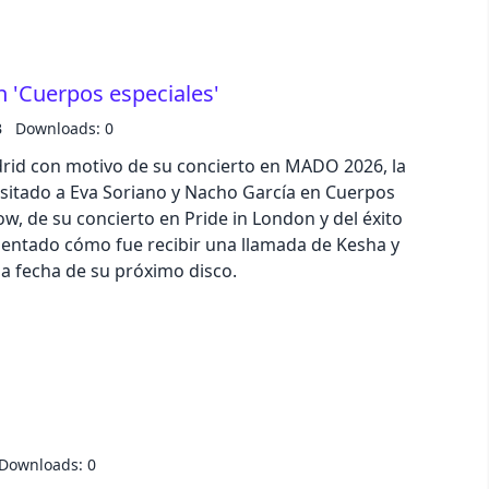
pastel
n 'Cuerpos especiales'
fantasy
B
Downloads: 0
rid con motivo de su concierto en MADO 2026, la
wireframe
isitado a Eva Soriano y Nacho García en Cuerpos
ow, de su concierto en Pride in London y del éxito
black
entado cómo fue recibir una llamada de Kesha y
a fecha de su próximo disco.
luxury
dracula
cmyk
Downloads: 0
autumn