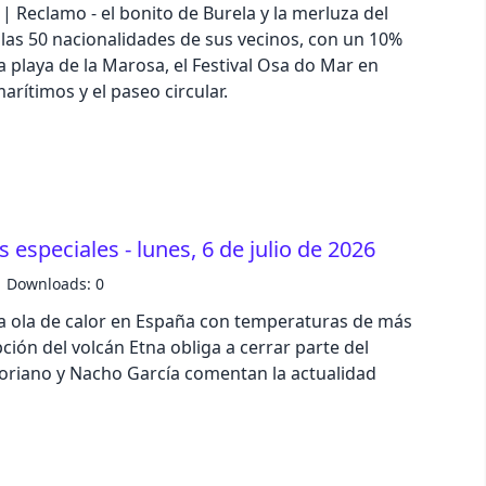
| Reclamo - el bonito de Burela y la merluza del
- las 50 nacionalidades de sus vecinos, con un 10%
business
a playa de la Marosa, el Festival Osa do Mar en
rítimos y el paseo circular.
acid
lemonade
night
 especiales - lunes, 6 de julio de 2026
Downloads: 0
coffee
na ola de calor en España con temperaturas de más
ción del volcán Etna obliga a cerrar parte del
winter
 Soriano y Nacho García comentan la actualidad