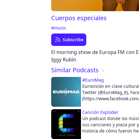
Cuerpos especiales
#music
Subscribe
El morning show de Europa FM con E
Iggy Rubín
Similar Podcasts
#EuroMag
Eurovisión en clave cultural Síguenos 
Twitter (@EuroMag_6), Fac
(https://www.facebook.co
e Instagram (@euromagrad
Canción Exploder
Un podcast donde los mús
sus canciones y pieza por 
historia de cómo fueron h
coproducción de Adonde M