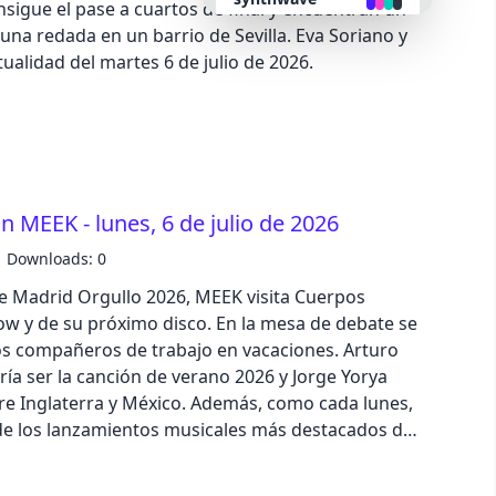
sigue el pase a cuartos de final y encuentran un
na redada en un barrio de Sevilla. Eva Soriano y
retro
alidad del martes 6 de julio de 2026.
cyberpunk
valentine
 MEEK - lunes, 6 de julio de 2026
halloween
Downloads: 0
de Madrid Orgullo 2026, MEEK visita Cuerpos
garden
ow y de su próximo disco. En la mesa de debate se
 los compañeros de trabajo en vacaciones. Arturo
forest
ía ser la canción de verano 2026 y Jorge Yorya
re Inglaterra y México. Además, como cada lunes,
de los lanzamientos musicales más destacados de
aqua
lofi