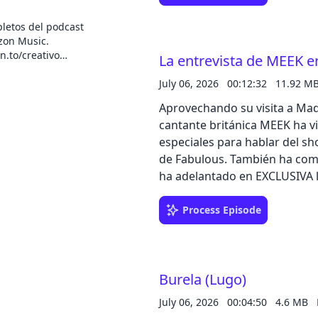
rway, presentado
ibuido con apoyo
letos del podcast
entra todos los
zon Music.
los artistas en
n.to/creativo
La entrevista de MEEK e
com/robertomtztv
July 06, 2026
00:12:32
11.92 M
Aprovechando su visita a Mad
cantante británica MEEK ha v
especiales para hablar del sh
de Fabulous. También ha com
ha adelantado en EXCLUSIVA l
Process Episode
Burela (Lugo)
July 06, 2026
00:04:50
4.6 MB